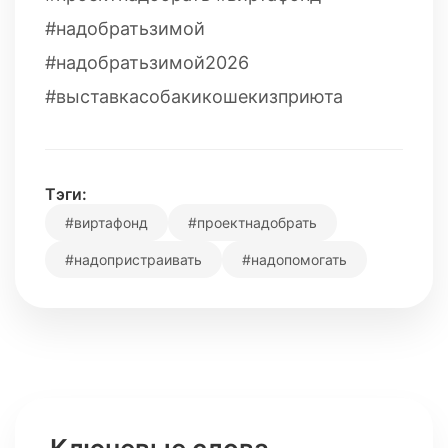
#надобратьзимой
#надобратьзимой2026
#выставкасобакикошекизприюта
Тэги:
#виртафонд
#проектнадобрать
#надопристраивать
#надопомогать