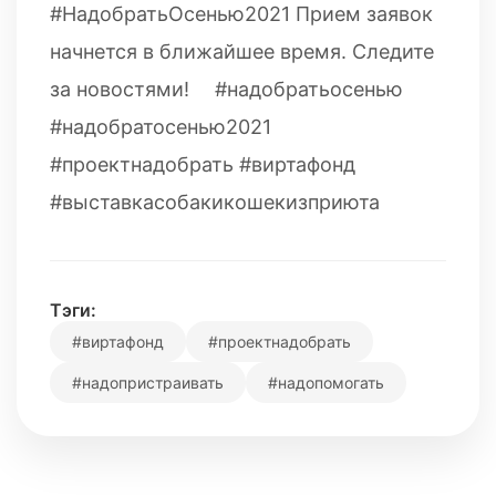
#НадобратьОсенью2021 Прием заявок
начнется в ближайшее время. Следите
за новостями! ⠀ #надобратьосенью
#надобратосенью2021
#проектнадобрать #виртафонд
#выставкасобакикошекизприюта
Тэги:
#виртафонд
#проектнадобрать
#надопристраивать
#надопомогать