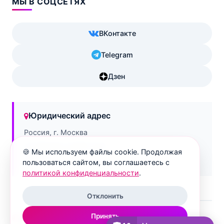
МЫ В СОЦСЕТЯХ
ВКонтакте
Telegram
Дзен
Юридический адрес
Россия, г. Москва
ул. Дурова, д.3/13, кв.3
🍪 Мы используем файлы cookie. Продолжая
129090
пользоваться сайтом, вы соглашаетесь с
политикой конфиденциальности
.
Отклонить
Принять
© 2018-2026 tvoya-sobaka.ru. Все права защищены.