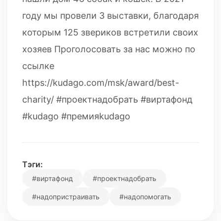
году мы провели 3 выставки, благодаря
которым 125 звериков встретили своих
хозяев Проголосовать за нас можно по
ссылке
https://kudago.com/msk/award/best-
charity/ #проектнадобрать #виртафонд
#kudago #премияkudago
Тэги:
#виртафонд
#проектнадобрать
#надопристраивать
#надопомогать