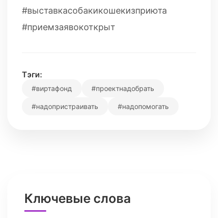
#выставкасобакикошекизприюта
#приемзаявокоткрыт
Тэги:
#виртафонд
#проектнадобрать
#надопристраивать
#надопомогать
Ключевые слова