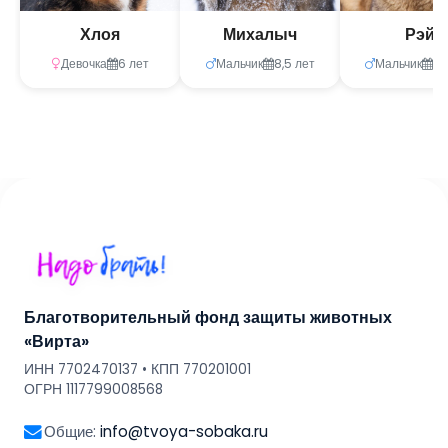
Хлоя
Михалыч
Рэй
Девочка
6 лет
Мальчик
8,5 лет
Мальчик
1,
Благотворительный фонд защиты животных
«Вирта»
ИНН 7702470137 • КПП 770201001
ОГРН 1117799008568
Общие:
info@tvoya-sobaka.ru