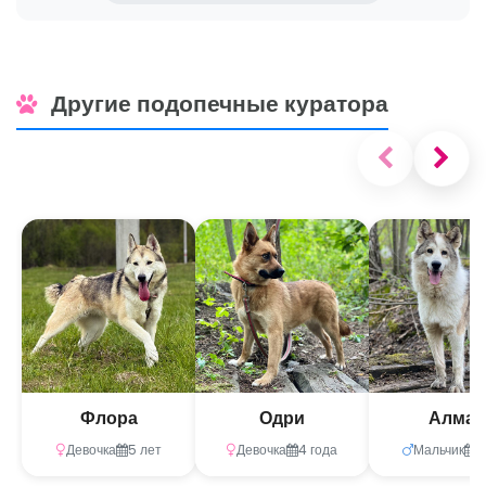
Другие подопечные куратора
Флора
Одри
Алмаз
Девочка
5 лет
Девочка
4 года
Мальчик
5