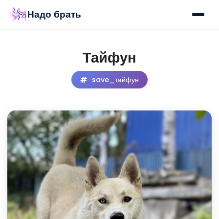
Надо брать
Тайфун
save_тайфун