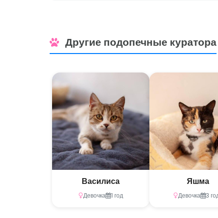
Другие подопечные куратора
Василиса
Яшма
Девочка
1 год
Девочка
3 го