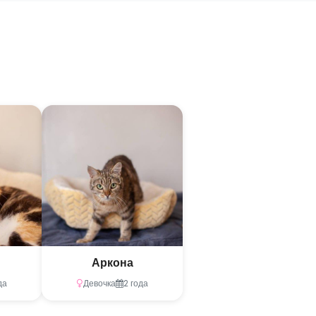
Аркона
да
Девочка
2 года