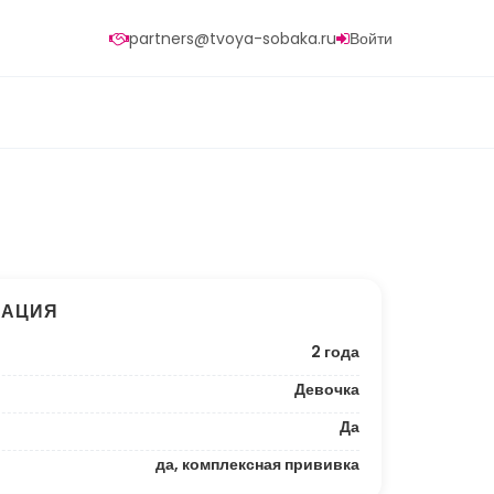
partners@tvoya-sobaka.ru
Войти
МАЦИЯ
2 года
Девочка
Да
да, комплексная прививка