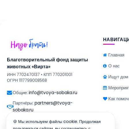
НАВИГАЦ
Главная
Благотворительный фонд защиты
О нас
животных «Вирта»
ИНН 7702470137 • КПП 770201001
Ищут дом
ОГРН 1117799008568
Мероприя
Общие:
info@tvoya-sobaka.ru
Как помоч
Партнёры:
partners@tvoya-
sobaka.ru
8 495 220 13 94
🍪 Мы используем файлы cookie. Продолжая
пользоваться сайтом, вы соглашаетесь с