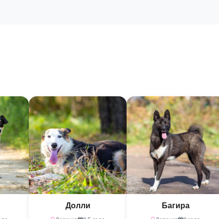
Долли
Багира