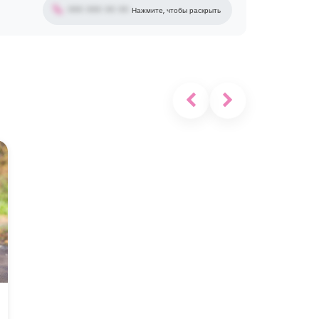
••• ••• •• ••
Нажмите, чтобы раскрыть