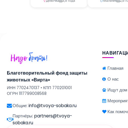
Девочка
3,5 года
Мальчик
2,5 г
НАВИГАЦ
Главная
Благотворительный фонд защиты
О нас
животных «Вирта»
ИНН 7702470137 • КПП 770201001
Ищут дом
ОГРН 1117799008568
Мероприя
Общие:
info@tvoya-sobaka.ru
Как помоч
Партнёры:
partners@tvoya-
sobaka.ru