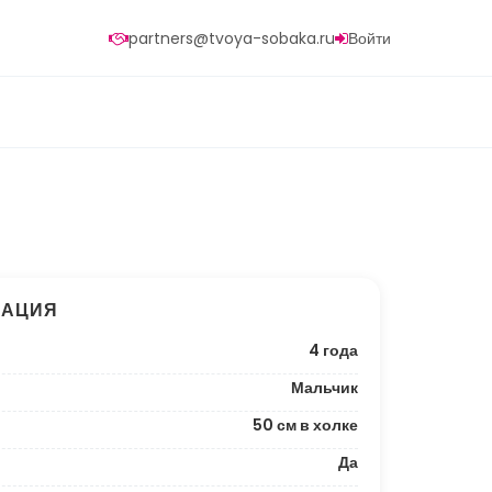
partners@tvoya-sobaka.ru
Войти
МАЦИЯ
4 года
Мальчик
50 см в холке
Да