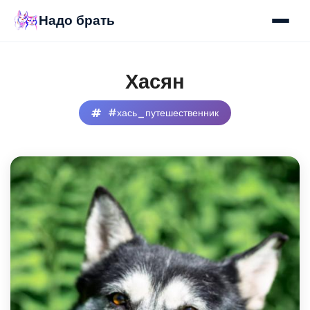
Надо брать
Хасян
#хась_путешественник