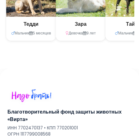
Тедди
Зара
Тай
Мальчик
5 месяцев
Девочка
9 лет
Мальчик
5
Благотворительный фонд защиты животных
«Вирта»
ИНН 7702470137 • КПП 770201001
ОГРН 1117799008568